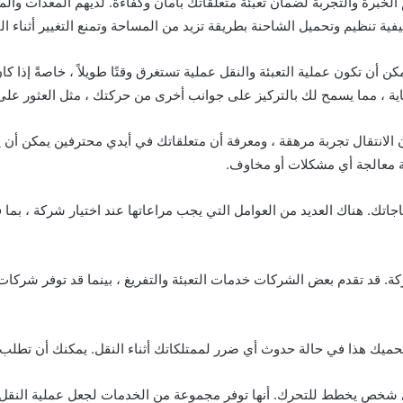
 الخبرة والتجربة لضمان تعبئة متعلقاتك بأمان وكفاءة. لديهم المعدات والموا
 كيفية تنظيم وتحميل الشاحنة بطريقة تزيد من المساحة وتمنع التغيير أثناء ال
كن أن تكون عملية التعبئة والنقل عملية تستغرق وقتًا طويلاً ، خاصةً إذا ك
نهاية ، مما يسمح لك بالتركيز على جوانب أخرى من حركتك ، مثل العثور على
كون الانتقال تجربة مرهقة ، ومعرفة أن متعلقاتك في أيدي محترفين يمكن أ
ة معالجة أي مشكلات أو مخاوف.
اجاتك. هناك العديد من العوامل التي يجب مراعاتها عند اختيار شركة ، بم
كة. قد تقدم بعض الشركات خدمات التعبئة والتفريغ ، بينما قد توفر شركات
حميك هذا في حالة حدوث أي ضرر لممتلكاتك أثناء النقل. يمكنك أن تطلب م
أي شخص يخطط للتحرك. أنها توفر مجموعة من الخدمات لجعل عملية النقل أس